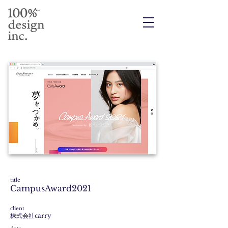
title
​CampusAward2021
​client
株式会社carry